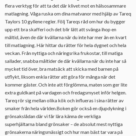
flera verktyg för att ta det där klivet mot en hälsosammare
matlagning. Våga ruska om dina matvanor med hjälp av Tareq
Taylors 10 gyllene regler. Följ Tareqs råd om hur du bygger
upp ett bra skafferi och det blir lätt att svänga ihop en
måltid, även de där kvällarna när du inte har mer än en kvart
till matlagning. Här hittar du rätter för hela dygnet och hela
veckan. Från nyttiga och näringsrika frukostar, till matiga
sallader, snabba måltider de där kvällarna när du inte har så
mycket tid över, bra matsäck att skicka med barnen på
utflykt, liksom enkla rätter att göra för många när det
kommer gäster. Och inte att förglömma, maten som ger lite
extra guldkant på vardagen och fredagsmyset inför helgen.
Tareq rör sig mellan olika kök och influeras i sina rätter av
smaker från hela världen.Boken gör också en djupdykning i
grönsakslådan där vi får lära känna de verkliga
superhjältarna bland grönsaker – de absolut mest nyttiga
grönsakerna näringsmässigt och hur man bäst tar vara på