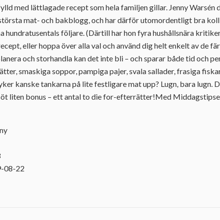
fylld med lättlagade recept som hela familjen gillar. Jenny Warsén
största mat- och bakblogg, och har därför utomordentligt bra kol
hundratusentals följare. (Därtill har hon fyra hushållsnära kritike
cept, eller hoppa över alla val och använd dig helt enkelt av de 
planera och storhandla kan det inte bli – och sparar både tid och p
ätter, smaskiga soppor, pampiga pajer, svala sallader, frasiga fis
yker kanske tankarna på lite festligare mat upp? Lugn, bara lugn. D
t liten bonus – ett antal to die for-efterrätter!Med Middagstipset 
nny
3
9-08-22