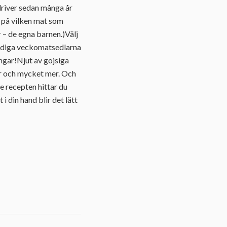
 driver sedan många år
l på vilken mat som
r – de egna barnen.)Välj
färdiga veckomatsedlarna
engar!Njut av gojsiga
kar och mycket mer. Och
e recepten hittar du
i din hand blir det lätt