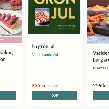
En grön jul
kakor,
Världe
Malin Landqvist
tor
burgar
Mattias 
255 kr
259 kr
319 kr
KÖP