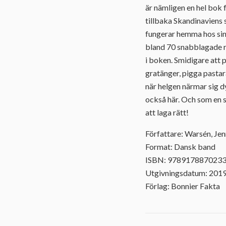
är nämligen en hel bok 
tillbaka Skandinaviens 
fungerar hemma hos sina 
bland 70 snabblagade re
i boken. Smidigare att 
gratänger, pigga pastar
när helgen närmar sig d
också här. Och som en sö
att laga rätt!
Författare: Warsén, Je
Format: Dansk band
ISBN: 978917887023
Utgivningsdatum: 201
Förlag: Bonnier Fakta