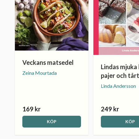
Veckans matsedel
Lindas mjuka 
Zeina Mourtada
pajer och tår
Linda Andersson
169 kr
249 kr
KÖP
KÖP