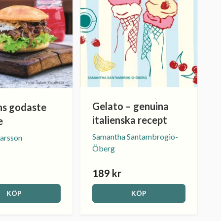
Gelato – genuina
ns godaste
italienska recept
e
Samantha Santambrogio-
Larsson
Öberg
189 kr
KÖP
KÖP