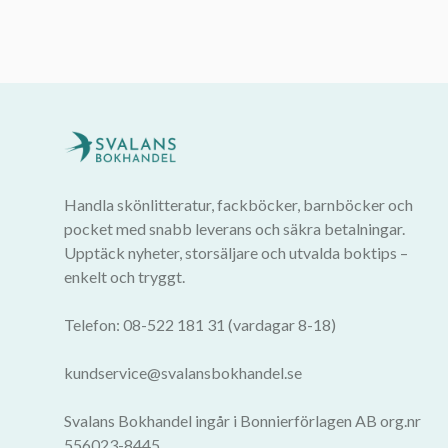
Handla skönlitteratur, fackböcker, barnböcker och
pocket med snabb leverans och säkra betalningar.
Upptäck nyheter, storsäljare och utvalda boktips –
enkelt och tryggt.
Telefon: 08-522 181 31 (vardagar 8-18)
kundservice@svalansbokhandel.se
Svalans Bokhandel ingår i Bonnierförlagen AB org.nr
556023-8445