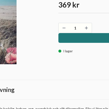
369 kr
I lager
vning
ycklig, ledsen, arg, avundsjuk och allt däremellan. För vi äter när vi 