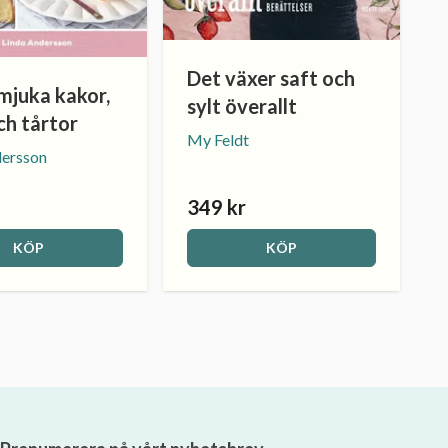
Det växer saft och
mjuka kakor,
sylt överallt
ch tårtor
My Feldt
dersson
349 kr
KÖP
KÖP