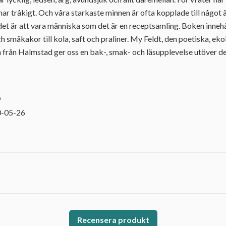
i har tråkigt. Och våra starkaste minnen är ofta kopplade till något ä
t är att vara människa som det är en receptsamling. Boken innehå
 och småkakor till kola, saft och praliner. My Feldt, den poetiska, ek
från Halmstad ger oss en bak-, smak- och läsupplevelse utöver de
9
0-05-26
Recensera produkt