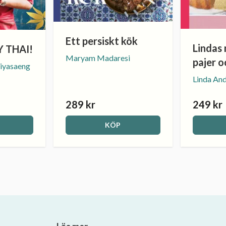
Ett persiskt kök
Lindas 
 THAI!
Maryam Madaresi
pajer o
iyasaeng
Linda An
289 kr
249 kr
KÖP