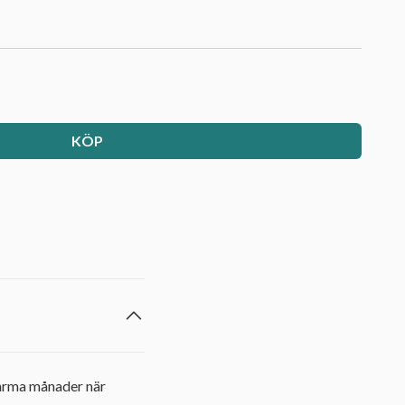
KÖP
varma månader när