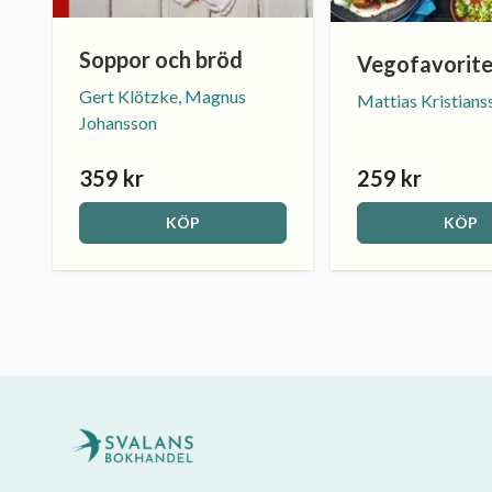
Soppor och bröd
Vegofavorite
Gert Klötzke, Magnus
Mattias Kristians
Johansson
359 kr
259 kr
KÖP
KÖP