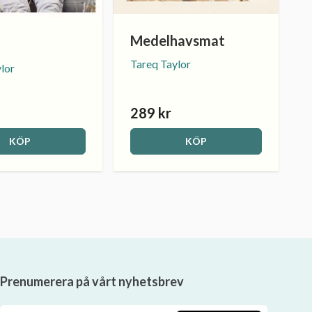
Medelhavsmat
Tareq Taylor
lor
289 kr
KÖP
KÖP
Prenumerera på vårt nyhetsbrev