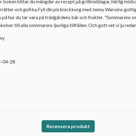
 här boken hittar du mängder av recept på grillmiddagar, härlig m
errätter och gofika.Fyll din picknickkorg med Jenny Warséns gott
ps på hur du tar vara på trädgårdens bär och frukter. "Sommarens s
elser till alla sommarens ljuvliga tillfällen. Och gott vet vi ju redan
nny
4
5-04-28
Recensera produkt