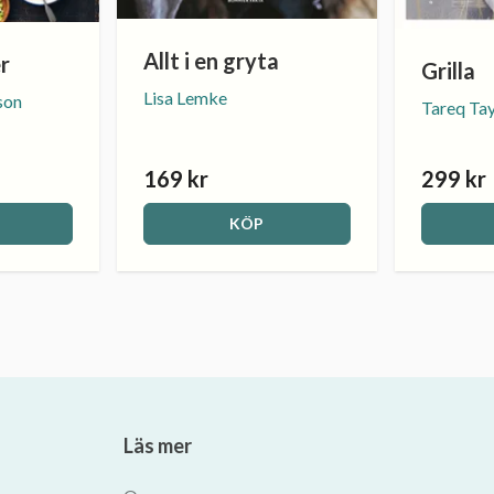
Allt i en gryta
r
Grilla
Lisa Lemke
son
Tareq Tay
169 kr
299 kr
KÖP
Läs mer