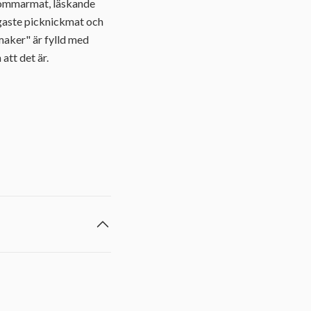
idsommarmat, läskande
igaste picknickmat och
maker" är fylld med
 att det är.