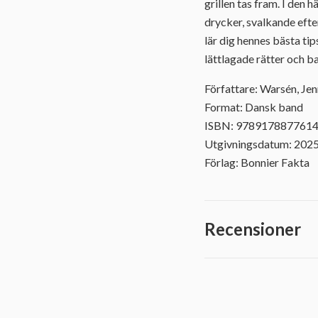
grillen tas fram. I den
drycker, svalkande eft
lär dig hennes bästa ti
lättlagade rätter och bak
Författare: Warsén, Je
Format: Dansk band
ISBN: 978917887761
Utgivningsdatum: 202
Förlag: Bonnier Fakta
Recensioner