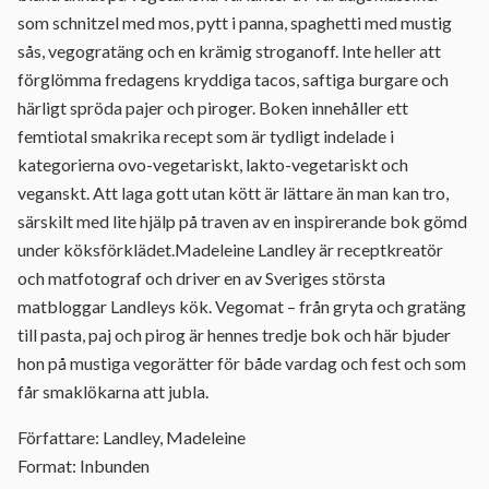
som schnitzel med mos, pytt i panna, spaghetti med mustig
sås, vegogratäng och en krämig stroganoff. Inte heller att
förglömma fredagens kryddiga tacos, saftiga burgare och
härligt spröda pajer och piroger. Boken innehåller ett
femtiotal smakrika recept som är tydligt indelade i
kategorierna ovo-vegetariskt, lakto-vegetariskt och
veganskt. Att laga gott utan kött är lättare än man kan tro,
särskilt med lite hjälp på traven av en inspirerande bok gömd
under köksförklädet.Madeleine Landley är receptkreatör
och matfotograf och driver en av Sveriges största
matbloggar Landleys kök. Vegomat – från gryta och gratäng
till pasta, paj och pirog är hennes tredje bok och här bjuder
hon på mustiga vegorätter för både vardag och fest och som
får smaklökarna att jubla.
Författare: Landley, Madeleine
Format: Inbunden