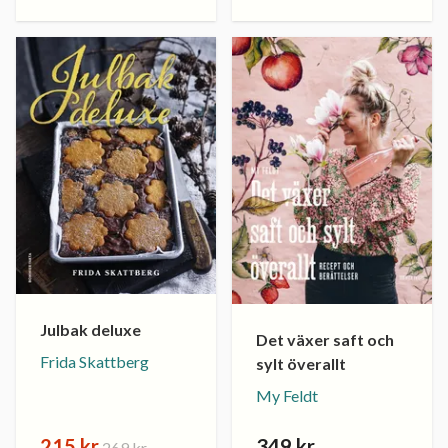
Julbak deluxe
Det växer saft och
Frida Skattberg
sylt överallt
My Feldt
215 kr
349 kr
269 kr