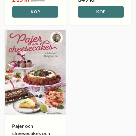
KÖP
KÖP
Pajer och
cheesecakes och