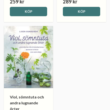
259 kr
289 kr
KÖP
KÖP
Viol, sömntuta och
andra lugnande
örter