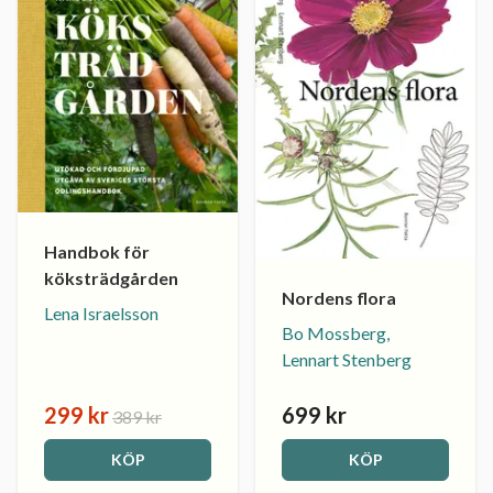
Handbok för
köksträdgården
Nordens flora
Lena Israelsson
Bo Mossberg,
Lennart Stenberg
299 kr
699 kr
389 kr
KÖP
KÖP