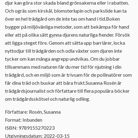
djur kan göra stor skada bland grönsakerna eller i rabatten.
Och ogräs som kirskål, blomsterlupin och parkslide kan ta
över en hel trädgård om de inte tas om hand i tid.Boken
bygger på miljövänliga metoder, som att bekämpa för hand
eller att på olika sätt gynna djurens naturliga fiender. Försök
att ligga steget före. Genom att sätta upp barriärer, locka
nyttodjur till trädgården och odla växter som djuren inte
tycker om kan många angrepp undvikas. Om du jobbar
tillsammans med naturen får du mer tid för njutning i din
trädgård, och en miljö som är trivsam för de pollinatörer som
får dina träd och buskar att bära frukt.Susanna Rosén är
trädgårdsjournalist och författare till flera populära böcker
om trädgårdsskötsel och naturlig odling.
Författare: Rosén, Susanna
Format: Inbunden
ISBN: 9789155270223
Utgivningsdatum: 2022-03-15