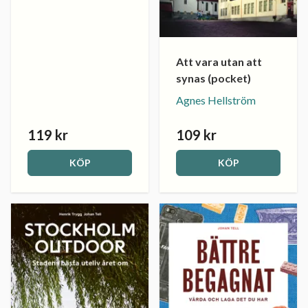
Att vara utan att
synas (pocket)
Agnes Hellström
119 kr
109 kr
KÖP
KÖP