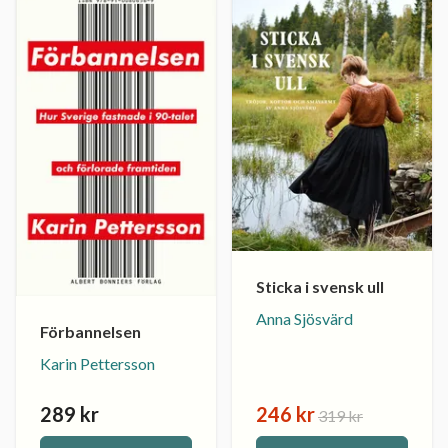
Sticka i svensk ull
Anna Sjösvärd
Förbannelsen
Karin Pettersson
289 kr
246 kr
319 kr