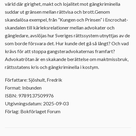
värld där girighet, makt och lojalitet mot gängkriminella
suddar ut gränsen mellan rättvisa och brott.Genom
skandalösa exempel, från ”Kungen och Prinsen” i Encrochat-
skandalen till kärleksrelationer mellan advokater och
gängledare, avslöjas hur Sveriges rättssystem utnyttjas av de
som borde försvara det. Hur kunde det gå så långt? Och vad
krävs för att stoppa gangsteradvokaternas framfart?
Advokatrötan är en skakande berättelse om maktmissbruk,
rättsstatens kris och gängkriminella i kostym.
Författare: Sjöshult, Fredrik
Format: Inbunden
ISBN: 9789137509976
Utgivningsdatum: 2025-09-03
Förlag: Bokförlaget Forum