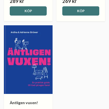
289 kr
269 kr
KÖP
KÖP
Äntligen vuxen!