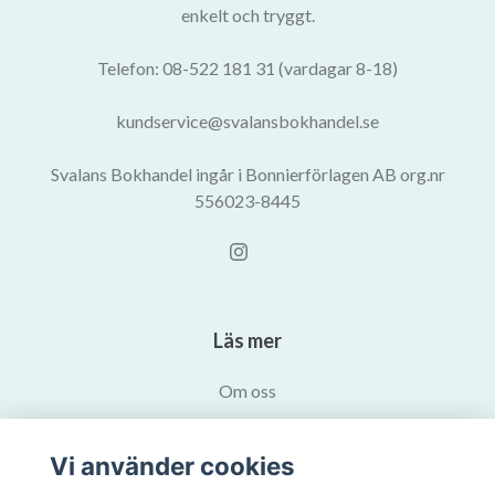
enkelt och tryggt.
Telefon: 08-522 181 31 (vardagar 8-18)
kundservice@svalansbokhandel.se
Svalans Bokhandel ingår i Bonnierförlagen AB org.nr
556023-8445
Läs mer
Om oss
Köpvillkor
Vi använder cookies
Kontakta oss