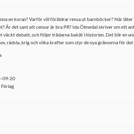
nna en koran? Varför vill föräldrar rensa ut barnböcker? När låter
het? Är det sant att censur är bra PR? Ida Ölmedal skriver om ett
et väckt debatt, och följer trådarna bakåt i historien. Det blir en 
ex, rädsla, krig och vilka krafter som styr de nya gränserna för det 
a
6
4-09-20
 Förlag