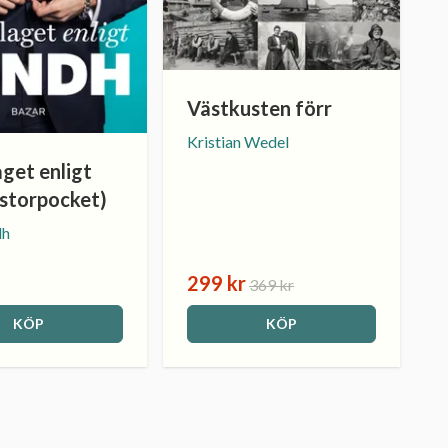
Västkusten förr
Kristian Wedel
get enligt
(storpocket)
dh
299 kr
369 kr
KÖP
KÖP