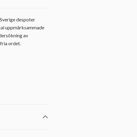
 Sverige despoter
 antal uppmärksammade
undersökning av
fria ordet.