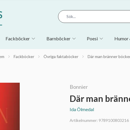
Fackböcker
Barnböcker
Poesi
Humor 
em
Fackböcker
Övriga faktaböcker
Där man bränner böcke
Bonnier
Där man bränn
Ida Ölmedal
Artikelnummer:
9789100803216