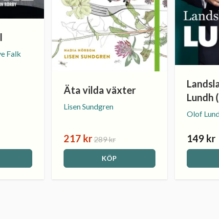
l
e Falk
Landsla
Äta vilda växter
Lundh 
Lisen Sundgren
Olof Lun
217 kr
149 kr
289 kr
KÖP