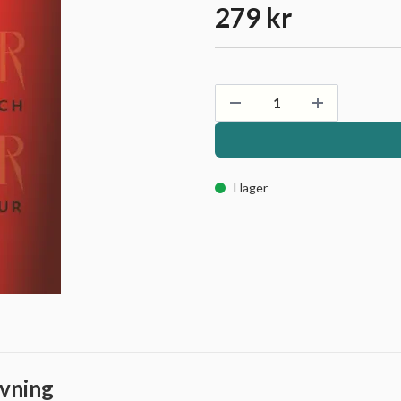
279 kr
I lager
vning