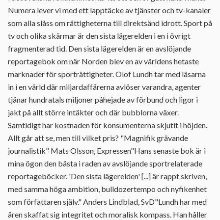
Numera lever vi med ett lapptäcke av tjänster och tv-kanaler
som alla slåss om rättigheterna till direktsänd idrott. Sport på
tv och olika skärmar är den sista lägerelden i en i övrigt
fragmenterad tid. Den sista lägerelden är en avslöjande
reportagebok om när Norden blev en av världens hetaste
marknader för sporträttigheter. Olof Lundh tar med läsarna
in i en värld där miljardaffärerna avlöser varandra, agenter
tjänar hundratals miljoner påhejade av förbund och ligor i
jakt på allt större intäkter och där bubblorna växer.
Samtidigt har kostnaden för konsumenterna skjutit i höjden.
Allt går att se, men till vilket pris? "Magnifik grävande
journalistik" Mats Olsson, Expressen"Hans senaste bok är i
mina ögon den bästa i raden av avslöjande sportrelaterade
reportageböcker. 'Den sista lägerelden' [...] är rappt skriven,
med samma höga ambition, bulldozertempo och nyfikenhet
som författaren själv." Anders Lindblad, SvD"Lundh har med
åren skaffat sig integritet och moralisk kompass. Han håller