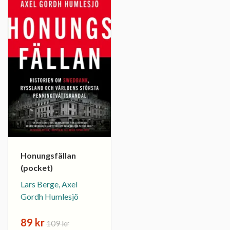
Honungsfällan
(pocket)
Lars Berge, Axel
Gordh Humlesjö
89 kr
109 kr