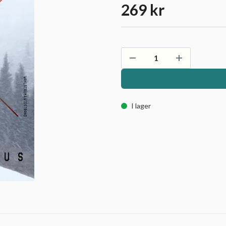
269 kr
I lager