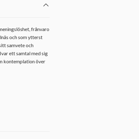
meningslöshet, frånvaro
llnäs och som ytterst
sitt samvete och
 Ivar ett samtal med sig
 en kontemplation över