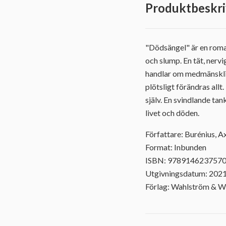
Produktbeskri
"Dödsängel" är en roma
och slump. En tät, nerv
handlar om medmänskligh
plötsligt förändras allt
själv. En svindlande ta
livet och döden.
Författare: Burénius, A
Format: Inbunden
ISBN: 978914623757
Utgivningsdatum: 202
Förlag: Wahlström & W