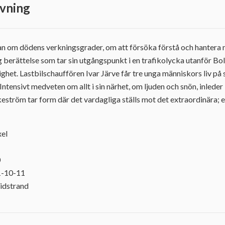
vning
n om dödens verkningsgrader, om att försöka förstå och hantera 
ig berättelse som tar sin utgångspunkt i en trafikolycka utanför Bo
et. Lastbilschauffören Ivar Järve får tre unga människors liv på 
. Intensivt medveten om allt i sin närhet, om ljuden och snön, inleder
nkeström tar form där det vardagliga ställs mot det extraordinära;
xel
0
1-10-11
idstrand