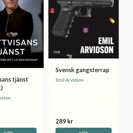
Svensk gangsterrap
isans tjänst
Emil Arvidson
t)
ksson
289 kr