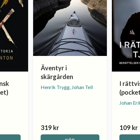
Äventyr i
skärgården
ensk
I rättv
Henrik Trygg, Johan Tell
ket)
(pocke
Johan Eri
319 kr
109 kr