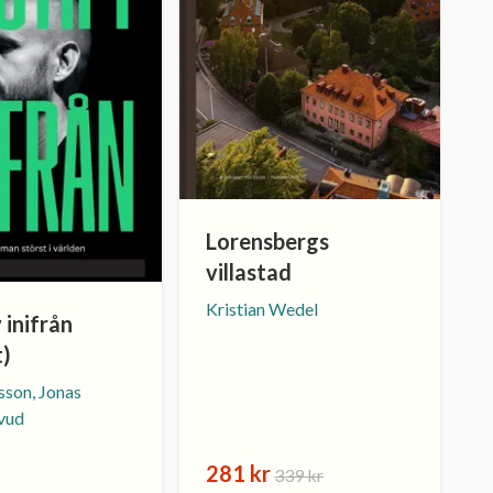
Lorensbergs
villastad
Kristian Wedel
 inifrån
t)
sson, Jonas
fvud
281 kr
339 kr