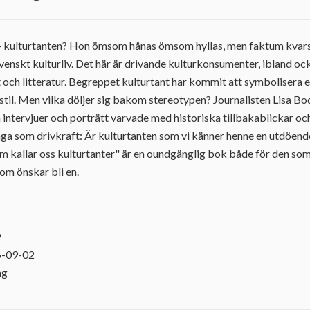
– kulturtanten? Hon ömsom hånas ömsom hyllas, men faktum kvars
svenskt kulturliv. Det här är drivande kulturkonsumenter, ibland o
t och litteratur. Begreppet kulturtant har kommit att symbolisera en
dstil. Men vilka döljer sig bakom stereotypen? Journalisten Lisa B
intervjuer och porträtt varvade med historiska tillbakablickar o
a som drivkraft: Är kulturtanten som vi känner henne en utdöende a
kallar oss kulturtanter" är en oundgänglig bok både för den som 
som önskar bli en.
9
6-09-02
ng