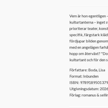
Vem är hon egentligen 
kulturtanterna – inget 
prioriterar teater, kons
specifik, färgstark klä
fördjupar bilden genom 
med en angelägen farhåg
hopp om återväxt? "Dom 
kulturtant och för den 
Författare: Boda, Lisa
Format: Inbunden
ISBN: 978918950137
Utgivningsdatum: 202
Förlag: romanus & selli