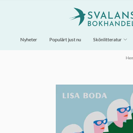
Nyheter
Populärt just nu
Skönlitteratur
He