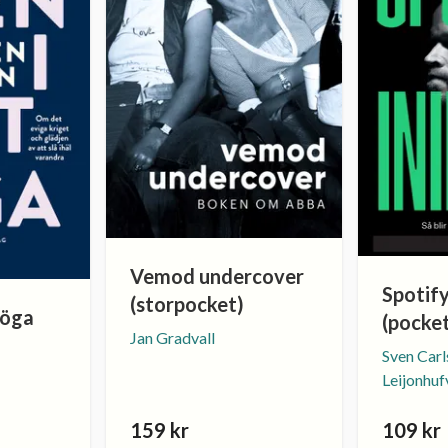
Vemod undercover
Spotify
(storpocket)
 öga
(pocke
Jan Gradvall
Sven Carl
Leijonhu
159 kr
109 kr