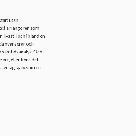
tår: utan
ckså arrangörer, som
 livsstil och ibland en
oda nyanserar och
ch samtidsanalys. Och
rt, eller finns det
ser sig själv som en