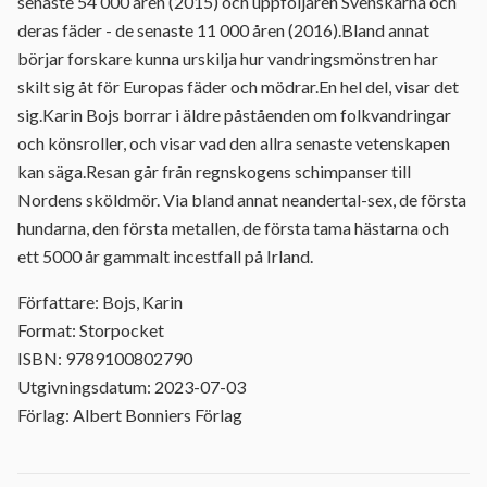
senaste 54 000 åren (2015) och uppföljaren Svenskarna och
deras fäder - de senaste 11 000 åren (2016).Bland annat
börjar forskare kunna urskilja hur vandringsmönstren har
skilt sig åt för Europas fäder och mödrar.En hel del, visar det
sig.Karin Bojs borrar i äldre påståenden om folkvandringar
och könsroller, och visar vad den allra senaste vetenskapen
kan säga.Resan går från regnskogens schimpanser till
Nordens sköldmör. Via bland annat neandertal-sex, de första
hundarna, den första metallen, de första tama hästarna och
ett 5000 år gammalt incestfall på Irland.
Författare: Bojs, Karin
Format: Storpocket
ISBN: 9789100802790
Utgivningsdatum: 2023-07-03
Förlag: Albert Bonniers Förlag