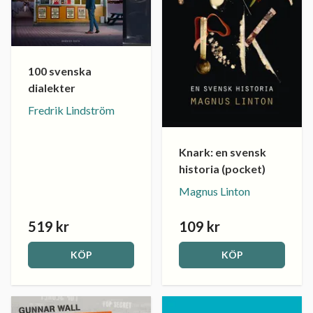
100 svenska
dialekter
Fredrik Lindström
Knark: en svensk
historia (pocket)
Magnus Linton
519 kr
109 kr
KÖP
KÖP