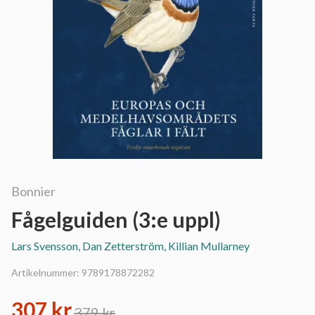
Bonnier
Fågelguiden (3:e uppl)
Lars Svensson, Dan Zetterström, Killian Mullarney
Artikelnummer:
9789178872282
307 kr
379 kr