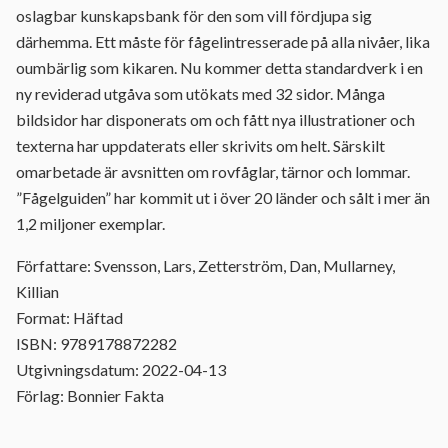
oslagbar kunskapsbank för den som vill fördjupa sig
därhemma. Ett måste för fågelintresserade på alla nivåer, lika
oumbärlig som kikaren. Nu kommer detta standardverk i en
ny reviderad utgåva som utökats med 32 sidor. Många
bildsidor har disponerats om och fått nya illustrationer och
texterna har uppdaterats eller skrivits om helt. Särskilt
omarbetade är avsnitten om rovfåglar, tärnor och lommar.
”Fågelguiden” har kommit ut i över 20 länder och sålt i mer än
1,2 miljoner exemplar.
Författare: Svensson, Lars, Zetterström, Dan, Mullarney,
Killian
Format: Häftad
ISBN: 9789178872282
Utgivningsdatum: 2022-04-13
Förlag: Bonnier Fakta