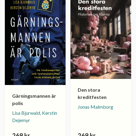
Den stora
Gärningsmannen är
kreditfesten
polis
Jonas Malmborg
Lisa Bjurwald, Kerstin
Dejemyr
269 kr
269 kr