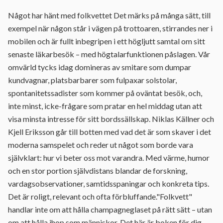
Något har hänt med folkvettet Det märks på många sätt, till
exempel när någon står i vägen på trottoaren, stirrandes ner i
mobilen och är fullt inbegripen i ett högljutt samtal om sitt
senaste läkarbesök – med högtalarfunktionen påslagen. Vår
omvärld tycks idag domineras av smitare som dumpar
kundvagnar, platsbarbarer som fulpaxar solstolar,
spontanitetssadister som kommer på oväntat besök, och,
inte minst, icke-frågare som pratar en hel middag utan att
visa minsta intresse för sitt bordssällskap. Niklas Källner och
Kjell Eriksson går till botten med vad det är som skaver i det
moderna samspelet och reder ut något som borde vara
självklart: hur vi beter oss mot varandra. Med värme, humor
och en stor portion självdistans blandar de forskning,
vardagsobservationer, samtidsspaningar och konkreta tips.
Det är roligt, relevant och ofta förbluffande."Folkvett"
handlar inte om att hålla champagneglaset på rätt sätt – utan
om att hålla ihop som människor. Det här är boken för dig