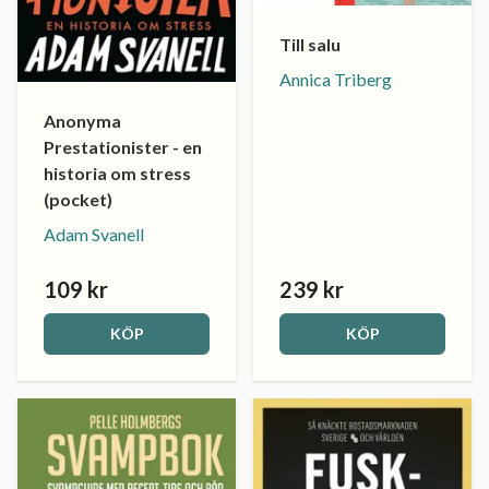
Till salu
Annica Triberg
Anonyma
Prestationister - en
historia om stress
(pocket)
Adam Svanell
109 kr
239 kr
KÖP
KÖP