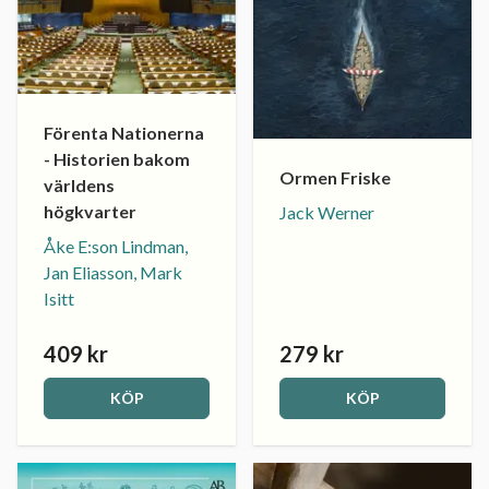
Förenta Nationerna
- Historien bakom
Ormen Friske
världens
högkvarter
Jack Werner
Åke E:son Lindman,
Jan Eliasson, Mark
Isitt
409 kr
279 kr
KÖP
KÖP