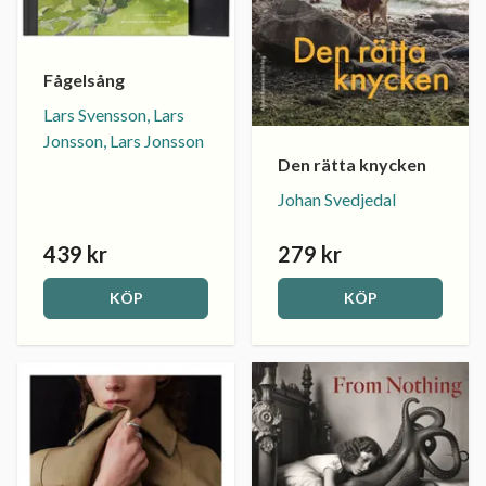
Fågelsång
Lars Svensson, Lars
Jonsson, Lars Jonsson
Den rätta knycken
Johan Svedjedal
439 kr
279 kr
KÖP
KÖP