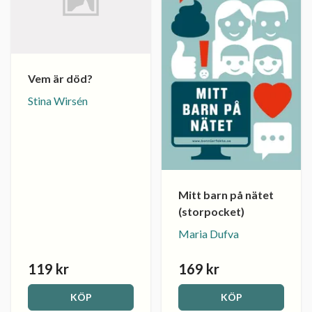
Vem är död?
Stina Wirsén
Mitt barn på nätet
(storpocket)
Maria Dufva
119 kr
169 kr
KÖP
KÖP