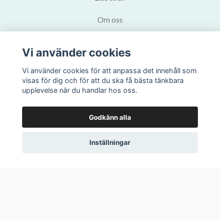
Om oss
Köpvillkor
Vi använder cookies
Kontakta oss
Vi använder cookies för att anpassa det innehåll som
visas för dig och för att du ska få bästa tänkbara
Prenumerera på vårt nyhetsbrev
upplevelse när du handlar hos oss.
Prenumerera
Godkänn alla
Inställningar