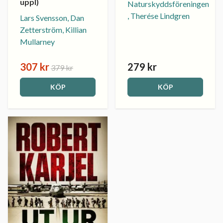
uppl)
Naturskyddsföreningen
, Therése Lindgren
Lars Svensson, Dan
Zetterström, Killian
Mullarney
307 kr
279 kr
379 kr
KÖP
KÖP