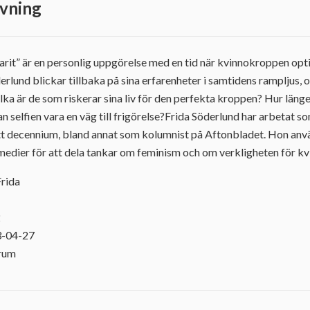
vning
arit” är en personlig uppgörelse med en tid när kvinnokroppen op
derlund blickar tillbaka på sina erfarenheter i samtidens rampljus
ilka är de som riskerar sina liv för den perfekta kroppen? Hur län
 selfien vara en väg till frigörelse?Frida Söderlund har arbetat so
tt decennium, bland annat som kolumnist på Aftonbladet. Hon anvä
medier för att dela tankar om feminism och om verkligheten för kv
Frida
2
3-04-27
orum