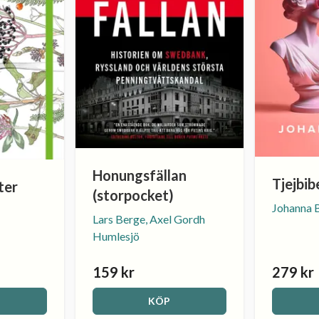
Honungsfällan
Tjejbib
ter
(storpocket)
Johanna 
Lars Berge, Axel Gordh
Humlesjö
159 kr
279 kr
KÖP