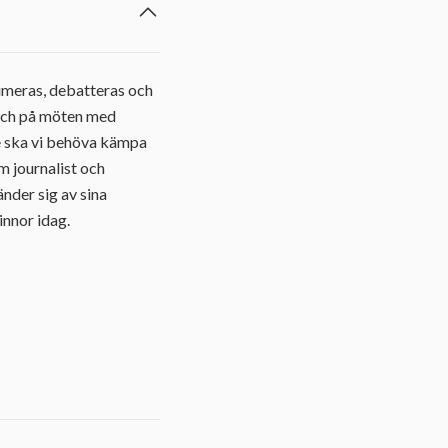
timeras, debatteras och
, och på möten med
ge ska vi behöva kämpa
m journalist och
nder sig av sina
innor idag.