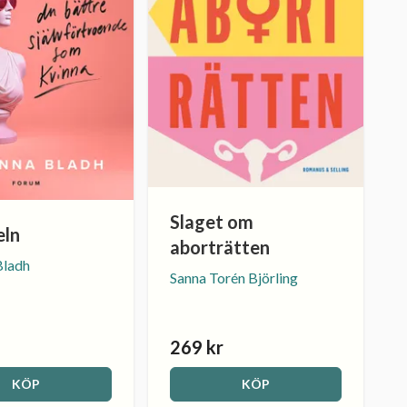
Slaget om
eln
aborträtten
Bladh
Sanna Torén Björling
269 kr
KÖP
KÖP