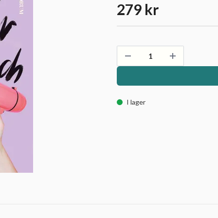
279 kr
I lager