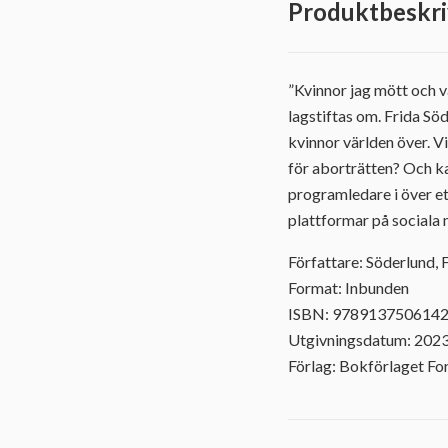
Produktbeskri
”Kvinnor jag mött och v
lagstiftas om. Frida Sö
kvinnor världen över. V
för aborträtten? Och kan
programledare i över e
plattformar på sociala 
Författare: Söderlund, 
Format: Inbunden
ISBN: 978913750614
Utgivningsdatum: 202
Förlag: Bokförlaget F