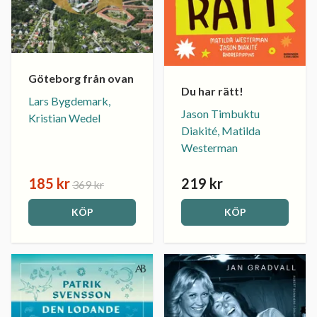
Göteborg från ovan
Du har rätt!
Lars Bygdemark,
Jason Timbuktu
Kristian Wedel
Diakité, Matilda
Westerman
185 kr
219 kr
369 kr
KÖP
KÖP