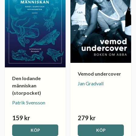
Vemod undercover
Den lodande
Jan Gradvall
människan
(storpocket)
Patrik Svensson
159 kr
279 kr
KÖP
KÖP