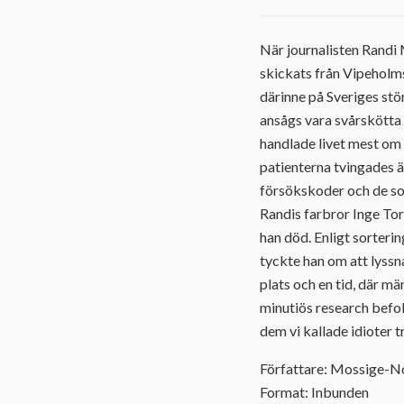
När journalisten Randi
skickats från Vipeholms
därinne på Sveriges st
ansågs vara svårskötta 
handlade livet mest om
patienterna tvingades 
försökskoder och de sor
Randis farbror Inge Tork
han död. Enligt sorteri
tyckte han om att lyssn
plats och en tid, där mä
minutiös research befo
dem vi kallade idioter t
Författare: Mossige-N
Format: Inbunden