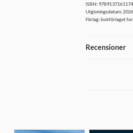
ISBN: 978913716117
Utgivningsdatum: 202
Förlag: bokförlaget fo
Recensioner