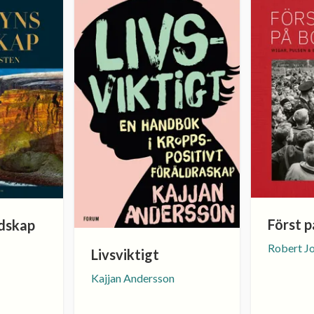
Först p
dskap
Robert J
Livsviktigt
Kajjan Andersson