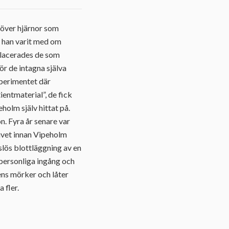
 över hjärnor som
d han varit med om
placerades de som
ör de intagna själva
xperimentet där
entmaterial”, de fick
holm själv hittat på.
n. Fyra år senare var
livet innan Vipeholm
slös blottläggning av en
n personliga ingång och
ns mörker och låter
 fler.