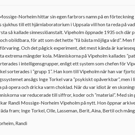
 Mossige-Norheim hittar sin egen farbrors namn på en förteckning
 sjukhus till ett hjärnlaboratorium i Uppsala vill hon ta reda på va
örsta så kallade sinnesslöanstalt. Vipeholm öppnade 1935 och där 
och obildbara, för att som det hette ”få bästa möjliga vård”. Men f
 förvaring. Och det pågick experiment, det mest kända är kariese
äta extrema mängder kola. Människorna på Vipeholm kallades ”pati
terades i intelligensgrupper, enligt ett system som chefen för Vipe
el sorterades i ”grupp 1”. Han kom till Vipeholm när han var fjorto
ngssystemet ansågs Inge Torkel vara ”psykiskt opåverkbar”, men i 
a på opera och dricka varm choklad. När du var idiot är en skoning
nniskorna var reducerade till siffror, koder och ”material”. Med si
lkar Randi Mossige-Norheim Vipeholm på nytt. Hon öppnar arkive
räda fram; Inge Torkel, Olle, Lasseman, Berit, Aina, Bertil och många
orheim, Randi