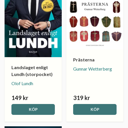
Prästerna
Landslaget enligt
Gunnar Wetterberg
Lundh (storpocket)
Olof Lundh
149 kr
319 kr
KÖP
KÖP