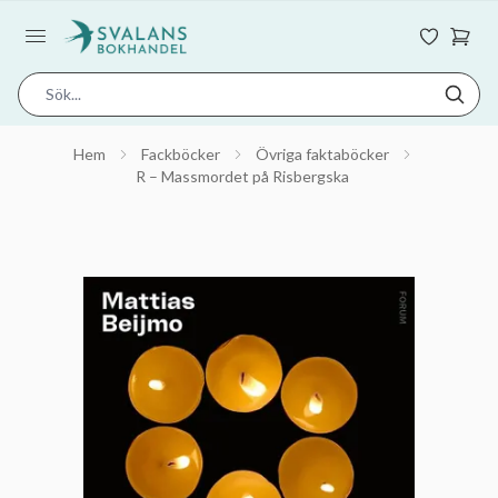
Hem
Fackböcker
Övriga faktaböcker
R – Massmordet på Risbergska