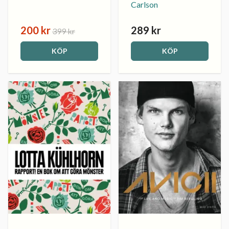
Carlson
200 kr
289 kr
399 kr
KÖP
KÖP