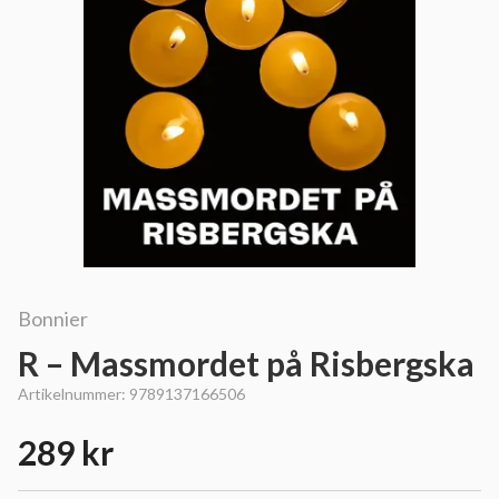
Bonnier
R – Massmordet på Risbergska
Artikelnummer:
9789137166506
289 kr