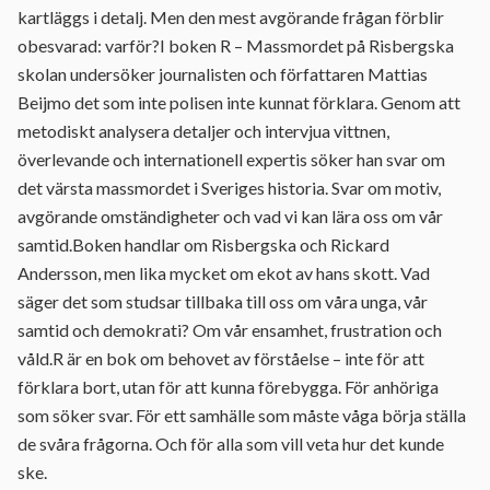
kartläggs i detalj. Men den mest avgörande frågan förblir
obesvarad: varför?I boken R – Massmordet på Risbergska
skolan undersöker journalisten och författaren Mattias
Beijmo det som inte polisen inte kunnat förklara. Genom att
metodiskt analysera detaljer och intervjua vittnen,
överlevande och internationell expertis söker han svar om
det värsta massmordet i Sveriges historia. Svar om motiv,
avgörande omständigheter och vad vi kan lära oss om vår
samtid.Boken handlar om Risbergska och Rickard
Andersson, men lika mycket om ekot av hans skott. Vad
säger det som studsar tillbaka till oss om våra unga, vår
samtid och demokrati? Om vår ensamhet, frustration och
våld.R är en bok om behovet av förståelse – inte för att
förklara bort, utan för att kunna förebygga. För anhöriga
som söker svar. För ett samhälle som måste våga börja ställa
de svåra frågorna. Och för alla som vill veta hur det kunde
ske.