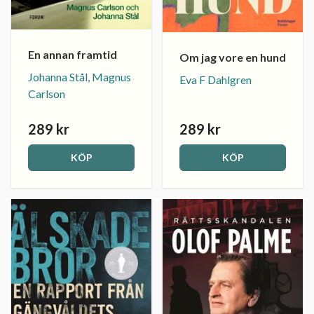
En annan framtid
Om jag vore en hund
Johanna Stål, Magnus
Eva F Dahlgren
Carlson
289 kr
289 kr
KÖP
KÖP