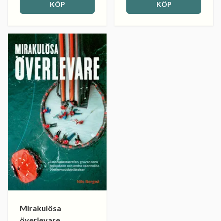
KÖP
KÖP
Mirakulösa
överlevare