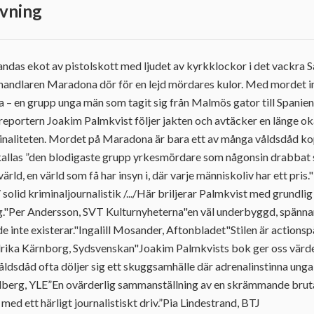
vning
andas ekot av pistolskott med ljudet av kyrkklockor i det vackra 
handlaren Maradona dör för en lejd mördares kulor. Med mordet inl
a – en grupp unga män som tagit sig från Malmös gator till Spani
reportern Joakim Palmkvist följer jakten och avtäcker en länge o
inaliteten. Mordet på Maradona är bara ett av många våldsdåd kop
allas ”den blodigaste grupp yrkesmördare som någonsin drabbat s
värld, en värld som få har insyn i, där varje människoliv har ett pris
/ solid kriminaljournalistik /.../Här briljerar Palmkvist med grundlig
ng."Per Andersson, SVT Kulturnyheterna"en väl underbyggd, spännan
e inte existerar."Ingalill Mosander, Aftonbladet"Stilen är action
rika Kärnborg, Sydsvenskan"Joakim Palmkvists bok ger oss värdef
åldsdåd ofta döljer sig ett skuggsamhälle där adrenalinstinna unga
ndberg, YLE”En ovärderlig sammanställning av en skrämmande bruta
med ett härligt journalistiskt driv.”Pia Lindestrand, BTJ