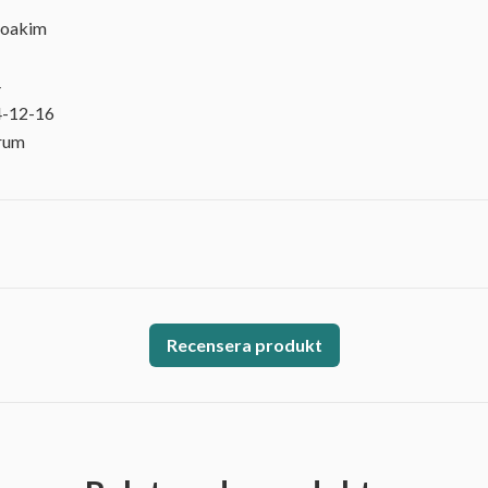
 Joakim
4
4-12-16
orum
Recensera produkt