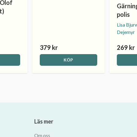
 Olof
Gärnin
t)
polis
Lisa Bjur
Dejemyr
379 kr
269 kr
KÖP
Läs mer
Om oss