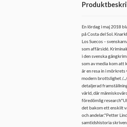
Produktbeskri
En lördag i maj 2018 bl
på Costa del Sol. Knark
Los Suecos – svenskarn
som affärsidé. Kriminal
i den svenska gängkrim
som av media kom att k
är en resa in i mörkrets 
modern brottslighet /...
detaljerad framställni
värld, där människovärd
föredömlig research"Ul
det bakom ett enskilt v
och andelar."Petter Li
samtidshistoria skriven 