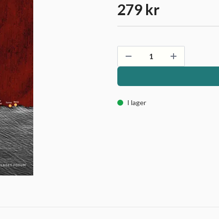
279 kr
I lager