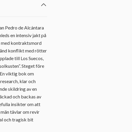
San Pedro de Alcántara
eds en intensiv jakt på
en med kontraktsmord
känd konflikt med rötter
plade till Los Suecos,
olkusten”. Steget före
."En viktig bok om
 research, klar och
de skildring av en
späckad och backas av
ulla insikter om att
 män tävlar om revir
l och tragisk bit