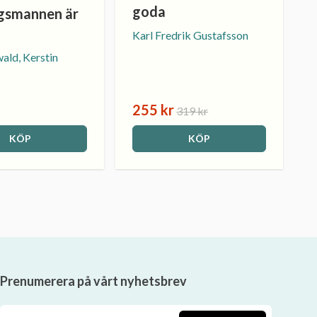
goda
gsmannen är
Karl Fredrik Gustafsson
wald, Kerstin
255 kr
319 kr
KÖP
KÖP
Prenumerera på vårt nyhetsbrev