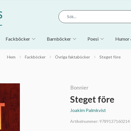
Fackböcker
Barnböcker
Poesi
Humor 
Hem
Fackböcker
Övriga faktaböcker
Steget före
Bonnier
Steget före
Joakim Palmkvist
Artikelnummer:
9789137160214