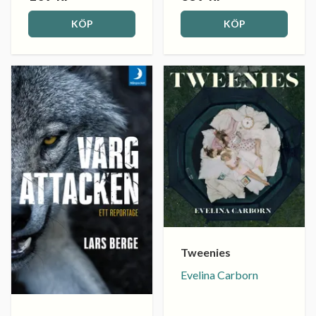
KÖP
KÖP
Tweenies
Evelina Carborn