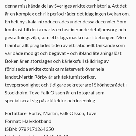
denna misskända del av Sveriges arkitekturhistoria. Att det
är en komplex och rik period råder det idag ingen tvekan om.
En helt ny skala introducerades under dessa decennier. Som
kontrast till detta märks en fascinerande detaljomsorg och
gestaltningsvilja, som ett slags maskrosor i betongen. Men
framför allt präglades tiden av ett rationellt tänkande som
var både modigt och begåvat – och ibland lite aningslöst.
Boken är en storslagen och kärleksfull skildring av
förbisedda arkitektoniska mästerverk över hela
landet.Martin Rörby är arkitekturhistoriker,
tevepersonlighet och tidigare sekreterare i Skönhetsrådet i
Stockholm. Tove Falk Olsson är en fotograf som
specialiserat sig på arkitektur och inredning.
Författare: Rörby, Martin, Falk Olsson, Tove
Format: Halvklotband
ISBN: 9789171264350