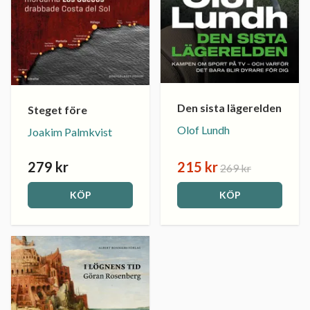
Den sista lägerelden
Steget före
Olof Lundh
Joakim Palmkvist
279 kr
215 kr
269 kr
KÖP
KÖP