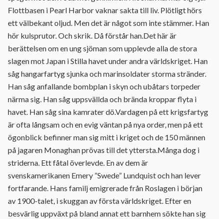
Flottbasen i Pearl Harbor vaknar sakta till liv. Plötligt hörs
ett välbekant oljud. Men det är något som inte stämmer. Han
hör kulsprutor. Och skrik. Då förstår han.Det här är
berättelsen om en ung sjöman som upplevde alla de stora
slagen mot Japan i Stilla havet under andra världskriget. Han
såg hangarfartyg sjunka och marinsoldater storma stränder.
Han såg anfallande bombplan i skyn och ubåtars torpeder
närma sig. Han såg uppsvällda och brända kroppar flyta i
havet. Han såg sina kamrater dö.Vardagen på ett krigsfartyg
är ofta långsam och en evig väntan på nya order, men på ett
ögonblick befinner man sig mitt i kriget och de 150 männen
på jagaren Monaghan prövas till det yttersta.Många dog i
striderna. Ett fåtal överlevde. En av dem är
svenskamerikanen Emery ”Swede” Lundquist och han lever
fortfarande. Hans familj emigrerade från Roslagen i början
av 1900-talet, i skuggan av första världskriget. Efter en
besvärlig uppväxt på bland annat ett barnhem sökte han sig