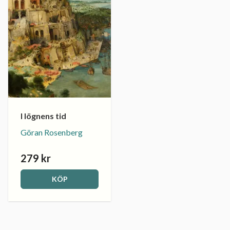
I lögnens tid
Göran Rosenberg
279 kr
KÖP