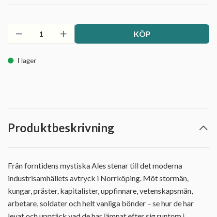
KÖP
I lager
Produktbeskrivning
Från forntidens mystiska Ales stenar till det moderna
industrisamhällets avtryck i Norrköping. Möt stormän,
kungar, präster, kapitalister, uppfinnare, vetenskapsmän,
arbetare, soldater och helt vanliga bönder – se hur de har
levat och upptäck vad de har lämnat efter sig runtom i