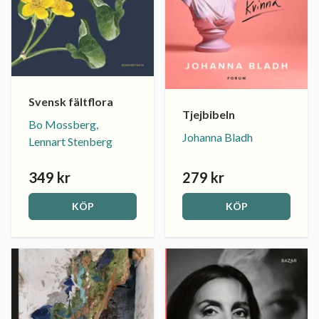
Svensk fältflora
Tjejbibeln
Bo Mossberg,
Johanna Bladh
Lennart Stenberg
349 kr
279 kr
KÖP
KÖP