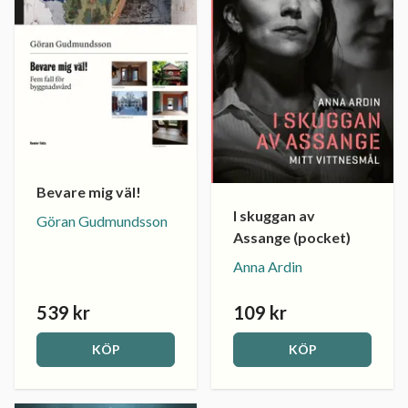
Bevare mig väl!
I skuggan av
Göran Gudmundsson
Assange (pocket)
Anna Ardin
539 kr
109 kr
KÖP
KÖP