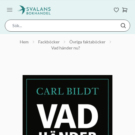
Hem
Fackböcker
Övriga faktaböcker
Vad händer nu?