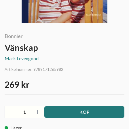
Bonnier
Vänskap
Mark Levengood
Artikelnummer:
9789171265982
269 kr
KÖP
I lager