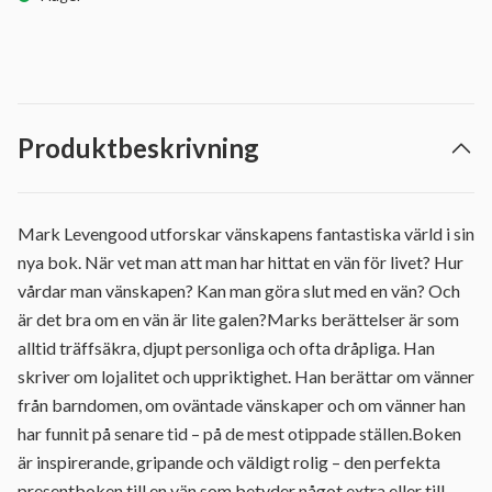
Produktbeskrivning
Mark Levengood utforskar vänskapens fantastiska värld i sin
nya bok. När vet man att man har hittat en vän för livet? Hur
vårdar man vänskapen? Kan man göra slut med en vän? Och
är det bra om en vän är lite galen?Marks berättelser är som
alltid träffsäkra, djupt personliga och ofta dråpliga. Han
skriver om lojalitet och uppriktighet. Han berättar om vänner
från barndomen, om oväntade vänskaper och om vänner han
har funnit på senare tid – på de mest otippade ställen.Boken
är inspirerande, gripande och väldigt rolig – den perfekta
presentboken till en vän som betyder något extra eller till