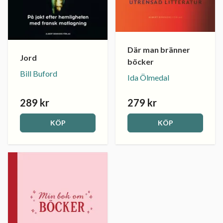
Där man bränner
Jord
böcker
Bill Buford
Ida Ölmedal
289 kr
279 kr
KÖP
KÖP