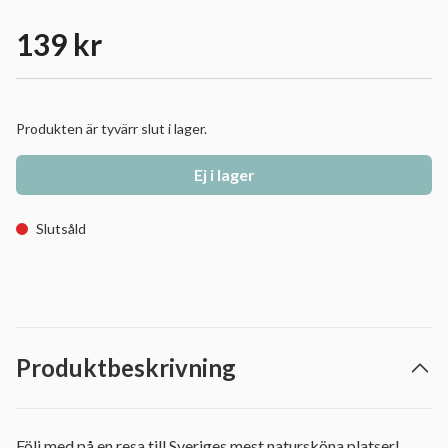
139 kr
Produkten är tyvärr slut i lager.
Ej i lager
Slutsåld
Produktbeskrivning
Följ med på en resa till Sveriges mest natursköna platser!