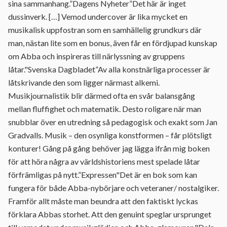
sina sammanhang.”Dagens Nyheter”Det här är inget
dussinverk. […] Vemod undercover är lika mycket en
musikalisk uppfostran som en samhällelig grundkurs där
man, nästan lite som en bonus, även får en fördjupad kunskap
om Abba och inspireras till närlyssning av gruppens
låtar."Svenska Dagbladet”Av alla konstnärliga processer är
låtskrivande den som ligger närmast alkemi.
Musikjournalistik blir därmed ofta en svår balansgång
mellan fluffighet och matematik. Desto roligare när man
snubblar över en utredning så pedagogisk och exakt som Jan
Gradvalls. Musik – den osynliga konstformen – får plötsligt
konturer! Gång på gång behöver jag lägga ifrån mig boken
för att höra några av världshistoriens mest spelade låtar
förfrämligas på nytt.”Expressen"Det är en bok som kan
fungera för både Abba-nybörjare och veteraner/ nostalgiker.
Framför allt måste man beundra att den faktiskt lyckas
förklara Abbas storhet. Att den genuint speglar ursprunget