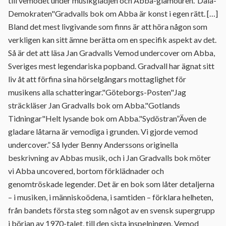
till vemodet under musikglädjen och Abba-glamouren."Dala-
Demokraten"Gradvalls bok om Abba är konst i egen rätt. […]
Bland det mest livgivande som finns är att höra någon som
verkligen kan sitt ämne berätta om en specifik aspekt av det.
Så är det att läsa Jan Gradvalls Vemod undercover om Abba,
Sveriges mest legendariska popband. Gradvall har ägnat sitt
liv åt att förfina sina hörselgångars mottaglighet för
musikens alla schatteringar."Göteborgs-Posten"Jag
sträckläser Jan Gradvalls bok om Abba."Gotlands
Tidningar"Helt lysande bok om Abba."Sydöstran”Även de
gladare låtarna är vemodiga i grunden. Vi gjorde vemod
undercover.” Så lyder Benny Anderssons originella
beskrivning av Abbas musik, och i Jan Gradvalls bok möter
vi Abba uncovered, bortom förklädnader och
genomtröskade legender. Det är en bok som låter detaljerna
– i musiken, i människoödena, i samtiden – förklara helheten,
från bandets första steg som något av en svensk supergrupp
i början av 1970-talet, till den sista inspelningen. Vemod