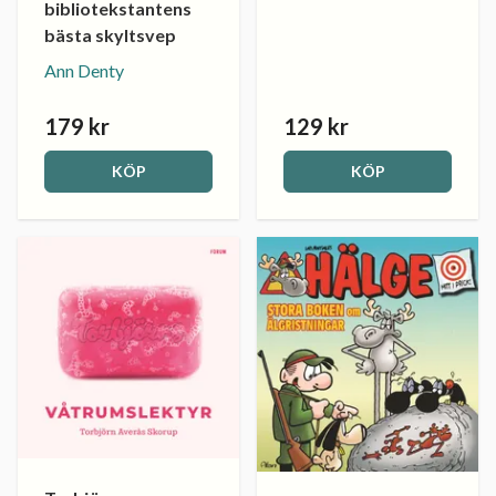
bibliotekstantens
bästa skyltsvep
Ann Denty
179 kr
129 kr
KÖP
KÖP