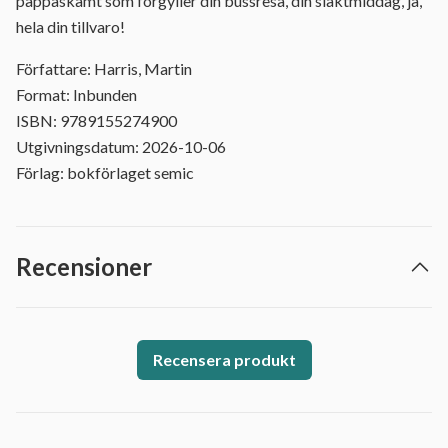
pappaskämt som förgyller din bussresa, din släktmiddag, ja,
hela din tillvaro!
Författare: Harris, Martin
Format: Inbunden
ISBN: 9789155274900
Utgivningsdatum: 2026-10-06
Förlag: bokförlaget semic
Recensioner
Recensera produkt