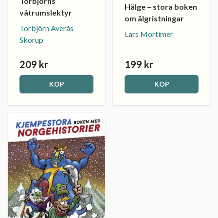
Torbjörns
Hälge – stora boken
våtrumslektyr
om älgristningar
Torbjörn Averås
Lars Mortimer
Skorup
209 kr
199 kr
KÖP
KÖP