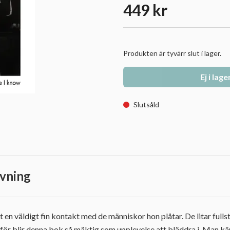
449 kr
Produkten är tyvärr slut i lager.
Ej i lage
Slutsåld
vning
t en väldigt fin kontakt med de människor hon plåtar. De litar full
ärför blir denna bok så mäktig som upplevelse att bläddra i. Man kä