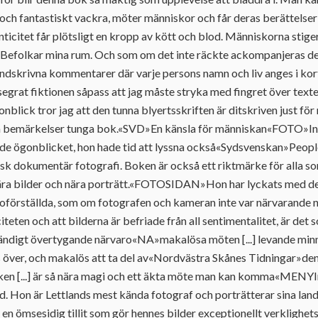
a och fantastiskt vackra, möter människor och får deras berättelser
citet får plötsligt en kropp av kött och blod. Människorna stiger
 Befolkar mina rum. Och som om det inte räckte ackompanjeras d
ndskrivna kommentarer där varje persons namn och liv anges i kor
esegrat fiktionen såpass att jag måste stryka med fingret över text
onblick tror jag att den tunna blyertsskriften är ditskriven just för 
la bemärkelser tunga bok.«SVD»En känsla för människan«FOTO»In
de ögonblicket, hon hade tid att lyssna också«Sydsvenskan»People
ssisk dokumentär fotografi. Boken är också ett riktmärke för alla 
a bilder och nära porträtt.«FOTOSIDAN»Hon har lyckats med det
oförställda, som om fotografen och kameran inte var närvarande n
teten och att bilderna är befriade från all sentimentalitet, är det
tändigt övertygande närvaro«NA»makalösa möten [...] levande minnen
as över, och makalös att ta del av«Nordvästra Skånes Tidningar»den
en [...] är så nära magi och ett äkta möte man kan komma«MENYIn
ld. Hon är Lettlands mest kända fotograf och porträtterar sina la
 en ömsesidig tillit som gör hennes bilder exceptionellt verklighet