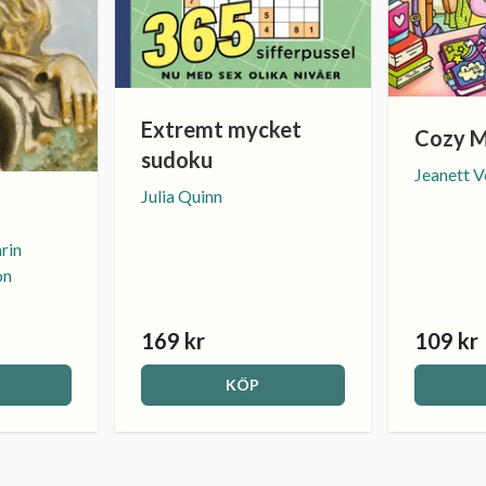
Extremt mycket
Cozy 
sudoku
Jeanett V
Julia Quinn
rin
on
169 kr
109 kr
KÖP