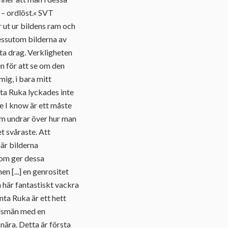
 – ordlöst.« SVT
 ut ur bildens ram och
essutom bilderna av
ta drag. Verkligheten
en för att se om den
mig, i bara mitt
ta Ruka lyckades inte
 I know är ett måste
som undrar över hur man
 svåraste. Att
är bilderna
 som ger dessa
 [...] en genrositet
 här fantastiskt vackra
ta Ruka är ett hett
ndsmän med en
snära. Detta är första