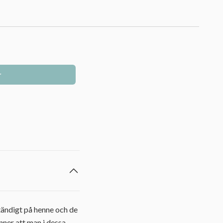
r
ständigt på henne och de
nner att man i dessa