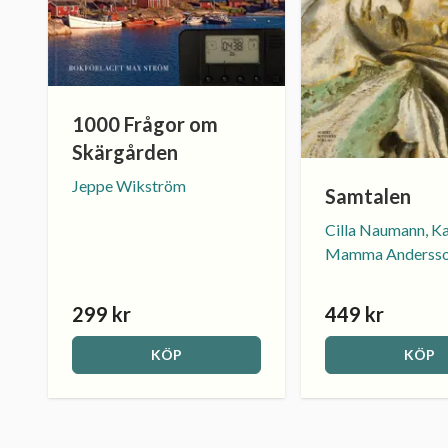
1000 Frågor om
Skärgården
Jeppe Wikström
Samtalen
Cilla Naumann, Ka
Mamma Anderss
299 kr
449 kr
KÖP
KÖP