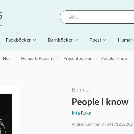
Fackböcker
Barnböcker
Poesi
Humor 
Hem
Humor & Present
Presentböcker
People I know
Bonnier
People I know
Inta Ruka
Artikelnummer:
9789171262202