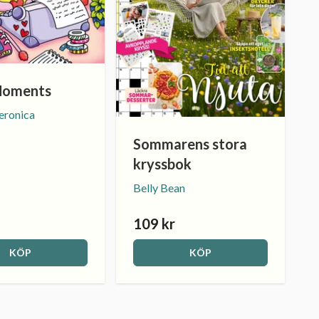
Moments
eronica
Sommarens stora
kryssbok
Belly Bean
109 kr
KÖP
KÖP