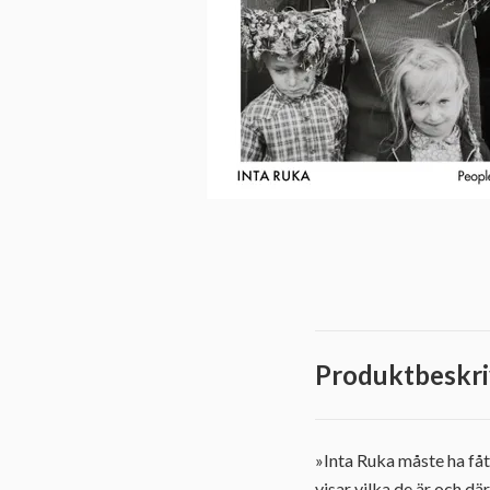
Produktbeskri
»Inta Ruka måste ha fåt
visar vilka de är och d