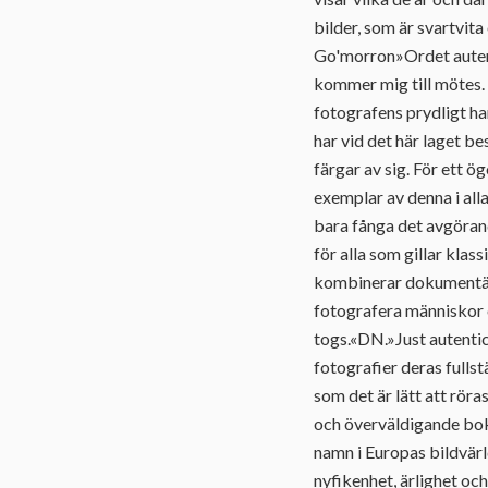
bilder, som är svartvit
Go'morron»Ordet autenti
kommer mig till mötes.
fotografens prydligt ha
har vid det här laget b
färgar av sig. För ett ög
exemplar av denna i al
bara fånga det avgöran
för alla som gillar kla
kombinerar dokumentär
fotografera människor 
togs.«DN.»Just autentici
fotografier deras fulls
som det är lätt att rör
och överväldigande bok
namn i Europas bildvär
nyfikenhet, ärlighet och