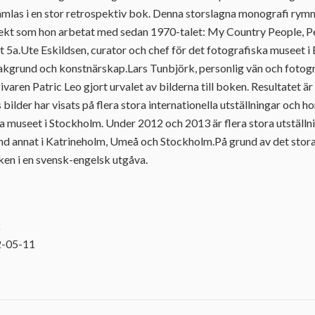
amlas i en stor retrospektiv bok. Denna storslagna monografi rymm
jekt som hon arbetat med sedan 1970-talet: My Country People, 
 5a.Ute Eskildsen, curator och chef för det fotografiska museet i E
kgrund och konstnärskap.Lars Tunbjörk, personlig vän och fotogra
aren Patric Leo gjort urvalet av bilderna till boken. Resultatet 
bilder har visats på flera stora internationella utställningar och h
 museet i Stockholm. Under 2012 och 2013 är flera stora utställn
and annat i Katrineholm, Umeå och Stockholm.På grund av det stora
en i en svensk-engelsk utgåva.
2
2-05-11