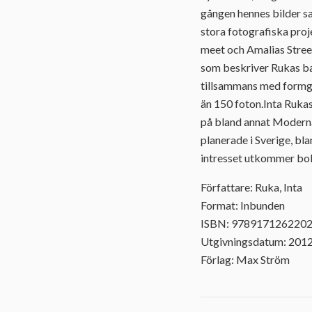
gången hennes bilder s
stora fotografiska pro
meet och Amalias Street
som beskriver Rukas ba
tillsammans med formgiv
än 150 foton.Inta Rukas 
på bland annat Moderna
planerade i Sverige, bl
intresset utkommer bok
Författare: Ruka, Inta
Format: Inbunden
ISBN: 978917126220
Utgivningsdatum: 201
Förlag: Max Ström