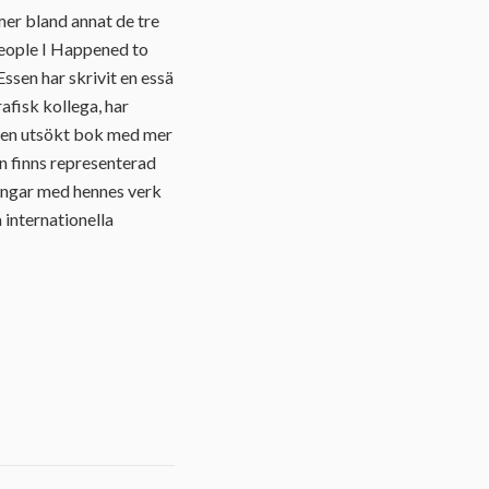
er bland annat de tre
People I Happened to
ssen har skrivit en essä
fisk kollega, har
är en utsökt bok med mer
on finns representerad
ingar med hennes verk
 internationella