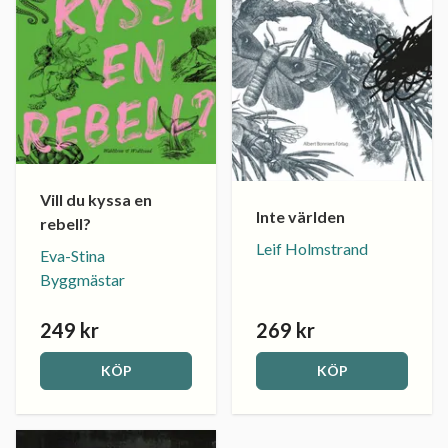
Vill du kyssa en
Inte världen
rebell?
Leif Holmstrand
Eva-Stina
Byggmästar
249 kr
269 kr
KÖP
KÖP