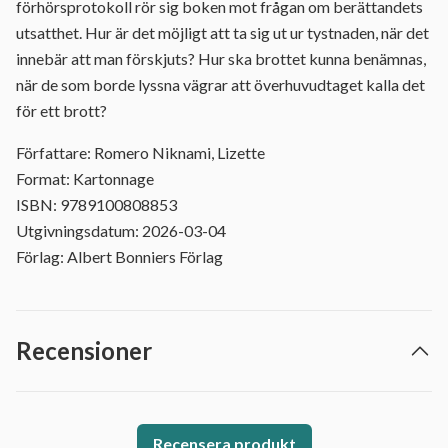
förhörsprotokoll rör sig boken mot frågan om berättandets
utsatthet. Hur är det möjligt att ta sig ut ur tystnaden, när det
innebär att man förskjuts? Hur ska brottet kunna benämnas,
när de som borde lyssna vägrar att överhuvudtaget kalla det
för ett brott?
Författare: Romero Niknami, Lizette
Format: Kartonnage
ISBN: 9789100808853
Utgivningsdatum: 2026-03-04
Förlag: Albert Bonniers Förlag
Recensioner
Recensera produkt