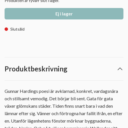
Produkten är tyvärr slut i lager.
Ej i lager
Slutsåld
Produktbeskrivning
Gunnar Hardings poesi är avklarnad, konkret, vardagsnära
och stillsamt vemodig. Det börjar bli sent. Gata för gata
växer glömskans städer. Tiden finns snart bara i vad den
lämnar efter sig. Vänner och förtrogna har fallit ifrån, en efter
en. Utanför lägenhetens fönster mörknar byggnaderna,