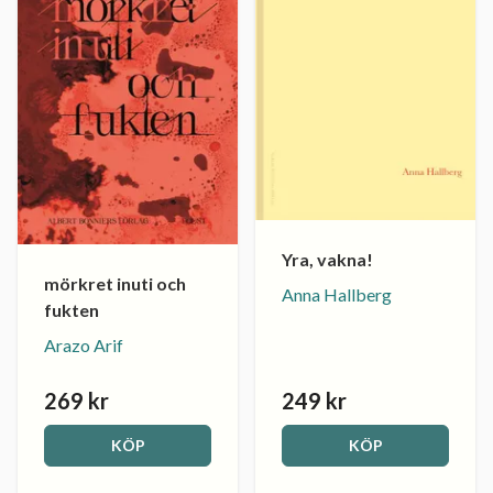
Yra, vakna!
mörkret inuti och
Anna Hallberg
fukten
Arazo Arif
269 kr
249 kr
KÖP
KÖP