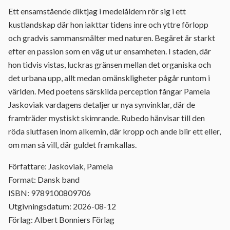
Ett ensamstående diktjag i medelåldern rör sig i ett
kustlandskap där hon iakttar tidens inre och yttre förlopp
och gradvis sammansmälter med naturen. Begäret är starkt
efter en passion som en väg ut ur ensamheten. I staden, där
hon tidvis vistas, luckras gränsen mellan det organiska och
det urbana upp, allt medan omänskligheter pågår runtom i
världen. Med poetens särskilda perception fångar Pamela
Jaskoviak vardagens detaljer ur nya synvinklar, där de
framträder mystiskt skimrande. Rubedo hänvisar till den
röda slutfasen inom alkemin, där kropp och ande blir ett eller,
om man så vill, där guldet framkallas.
Författare: Jaskoviak, Pamela
Format: Dansk band
ISBN: 9789100809706
Utgivningsdatum: 2026-08-12
Förlag: Albert Bonniers Förlag