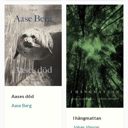
Aases död
Aase Berg
I hängmattan
Johan Jönson