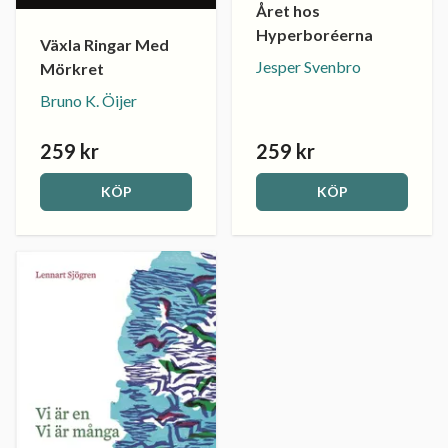
Året hos
Hyperboréerna
Växla Ringar Med
Jesper Svenbro
Mörkret
Bruno K. Öijer
259 kr
259 kr
KÖP
KÖP