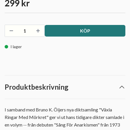
299 kr
KÖP
I lager
Produktbeskrivning
I samband med Bruno K. Öijers nya diktsamling "Växla
Ringar Med Mörkret" ger vi ut hans tidigare dikter samlade i
en volym -- från debuten "Sång För Anarkismen" från 1973