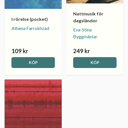
Nattmusik för
I rörelse (pocket)
dagsländor
Athena Farrokhzad
Eva-Stina
Byggmästar
109 kr
249 kr
KÖP
KÖP