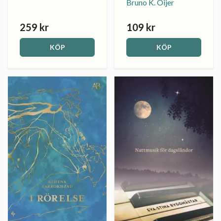
Bruno K. Öijer
259 kr
109 kr
KÖP
KÖP