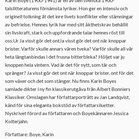
Karin Boye (1900-1941) är en av den svenska 1900-
talslitteraturens förnämsta lyriker. Hon ger en intensiv och
originell tolkning åt det inre livets konflikter eller stämningar
av befrielse. Hennes lyrik har med sitt äkthetskrav behållit
sin livskraft, stark och uppfordrande talar hennes röst till
oss.Ur Ja visst gör det ontJa visst gör det ont när knoppar
brister. Varför skulle annars våren tveka? Varför skulle all vår
heta längtanbindas i det frusna bitterbleka? Höljet var ju
knoppen hela vintern. Vad är det för nytt, som tär och
spränger? Ja visst gör det ont när knoppar brister, ont för det
som växer och det som stänger. Nu finns Karin Boyes
samlade dikter i ny fin klassikerutgåva från Albert Bonniers
Klassiker. Omslagen har författarporträtt av Jan Landqvist,
känd för sina eleganta bokstöd av författarsiluetter.
Nyskrivet förord av författaren och Boyekännaren Jessica
Kolterjahn.
Författare: Boye, Karin