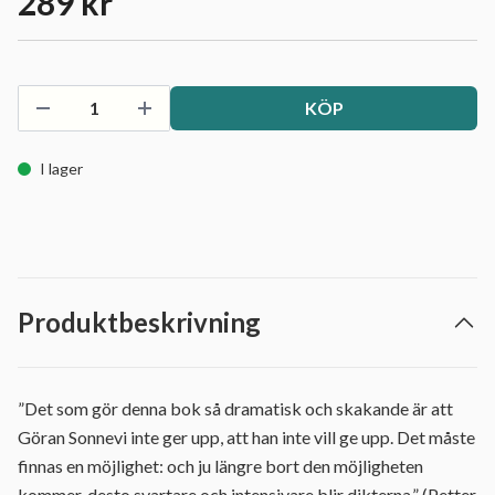
289 kr
KÖP
I lager
Produktbeskrivning
”Det som gör denna bok så dramatisk och skakande är att
Göran Sonnevi inte ger upp, att han inte vill ge upp. Det måste
finnas en möjlighet: och ju längre bort den möjligheten
kommer, desto svartare och intensivare blir dikterna.” (Petter