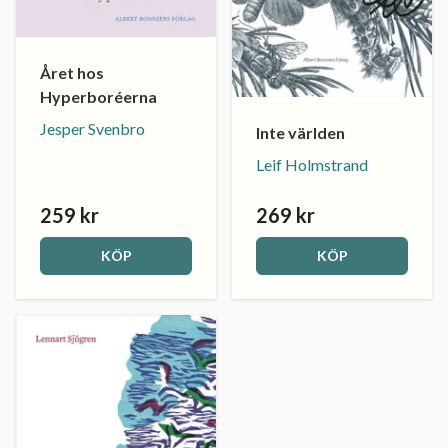
Året hos
Hyperboréerna
Jesper Svenbro
Inte världen
Leif Holmstrand
259 kr
269 kr
KÖP
KÖP