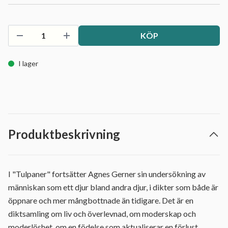
KÖP
I lager
Produktbeskrivning
I "Tulpaner" fortsätter Agnes Gerner sin undersökning av
människan som ett djur bland andra djur, i dikter som både är
öppnare och mer mångbottnade än tidigare. Det är en
diktsamling om liv och överlevnad, om moderskap och
moderlöshet, om en födelse som aktualiserar en förlust.