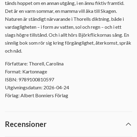
tänds hoppet om en annan utgång, i en ännu fiktiv framtid.
Det är en varm sommar, en mamma vill åka till Skagen.
Naturen är ständigt närvarande i Thorells diktning, både i
vardagligheten – i form av vatten, sol och regn – och i ett
slags högre tillstånd. Och i allt hörs Björkflickornas sång. En
sinnlig bok som rör sig kring förgänglighet, återkomst, språk
och nåd.
Författare: Thorell, Carolina
Format: Kartonnage
ISBN: 9789100810597
Utgivningsdatum: 2026-04-24
Förlag: Albert Bonniers Förlag
Recensioner