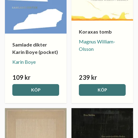
Koraxas tomb
Magnus William-
Samlade dikter
Olsson
Karin Boye (pocket)
Karin Boye
109 kr
239 kr
KÖP
KÖP