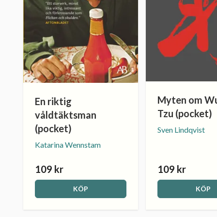
Myten om Wu
En riktig
Tzu (pocket)
våldtäktsman
(pocket)
Sven Lindqvist
Katarina Wennstam
109 kr
109 kr
KÖP
KÖP