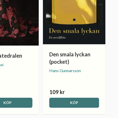
Den smala lyckan
atedralen
(pocket)
us
Hans Gunnarsson
109 kr
KÖP
KÖP