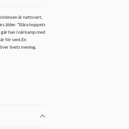
istensen är nattsvart,
års ålder. "Bära hoppets
sä går han i närkamp med
 är för sent.En
över livets mening.