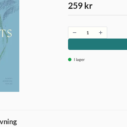
259 kr
I lager
vning