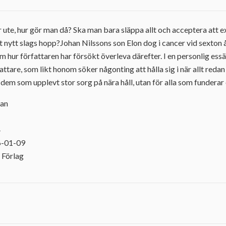
 ute, hur gör man då? Ska man bara släppa allt och acceptera att ex
ett nytt slags hopp?Johan Nilssons son Elon dog i cancer vid sexton 
m hur författaren har försökt överleva därefter. I en personlig es
attare, som likt honom söker någonting att hålla sig i när allt redan
 dem som upplevt stor sorg på nära håll, utan för alla som funderar 
han
4
6-01-09
 Förlag