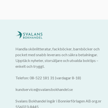
Handla skönlitteratur, fackböcker, barnböcker och
pocket med snabb leverans och säkra betalningar.
Upptäck nyheter, storsäljare och utvalda boktips –
enkelt och tryggt.
Telefon: 08-522 181 31 (vardagar 8-18)
kundservice@svalansbokhandel.se
Svalans Bokhandel ingår i Bonnierförlagen AB org.nr
556023-8445