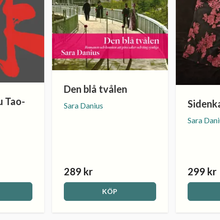
Den blå tvålen
 Tao-
Sidenk
Sara Danius
Sara Dani
289 kr
299 kr
KÖP