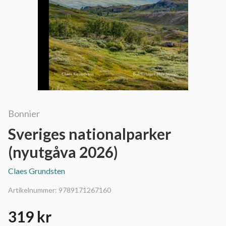
Bonnier
Sveriges nationalparker
(nyutgåva 2026)
Claes Grundsten
Artikelnummer:
9789171267160
319 kr