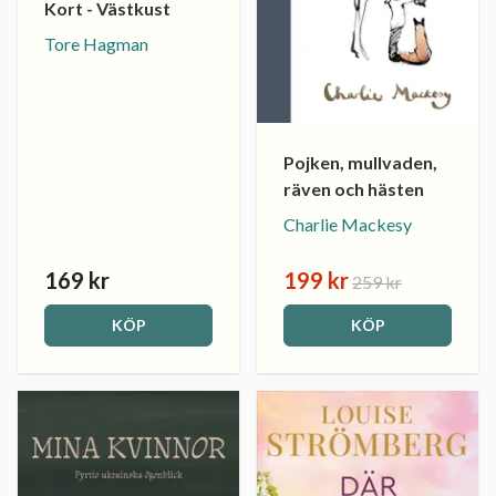
Kort - Västkust
Tore Hagman
Pojken, mullvaden,
räven och hästen
Charlie Mackesy
169 kr
199 kr
259 kr
KÖP
KÖP