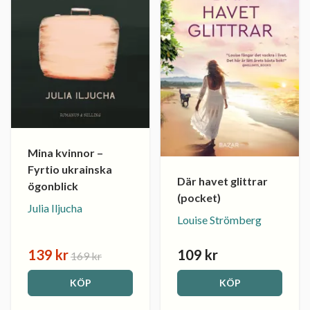
Mina kvinnor –
Fyrtio ukrainska
Där havet glittrar
ögonblick
(pocket)
Julia Iljucha
Louise Strömberg
139 kr
109 kr
169 kr
KÖP
KÖP