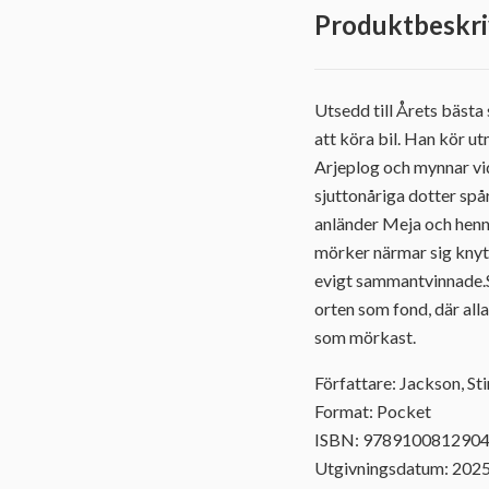
Produktbeskri
Utsedd till Årets bästa
att köra bil. Han kör u
Arjeplog och mynnar vid
sjuttonåriga dotter spå
anländer Meja och henn
mörker närmar sig knyts 
evigt sammantvinnade.S
orten som fond, där alla
som mörkast.
Författare: Jackson, St
Format: Pocket
ISBN: 978910081290
Utgivningsdatum: 202