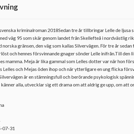
vning
 svenska kriminalroman 2018Sedan tre år tillbringar Lelle de lju
tmed väg 95 som skär genom landet från Skellefteå i nordvästlig rik
 norska gränsen, den väg som kallas Silvervägen. För tre år sedan
rlöst och hennes försvinnande gnager sönder Lelle inifrån.Till den l
es mamma. Meja är lika gammal som Lelles dotter var när hon fö
Lelles och Mejas öden ihop och när ytterligare en ung flicka försvi
ilvervägen är en stämningsfull och berörande psykologisk spänni
 känner alla, utvecklar sig ett drama om att aldrig ge upp, om att o
ina
4
5-07-31