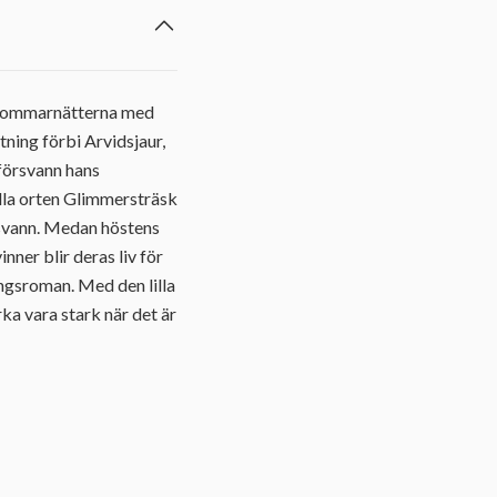
sa sommarnätterna med
tning förbi Arvidsjaur,
 försvann hans
illa orten Glimmersträsk
rsvann. Medan höstens
nner blir deras liv för
ngsroman. Med den lilla
rka vara stark när det är