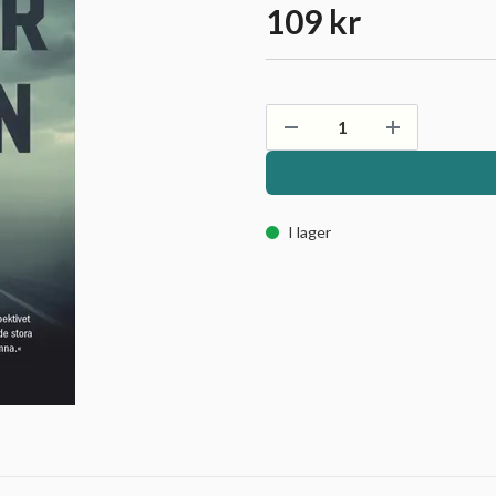
109 kr
I lager