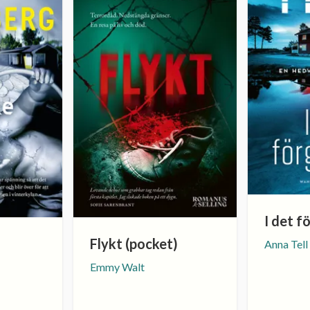
I det 
Flykt (pocket)
Anna Tell
Emmy Walt