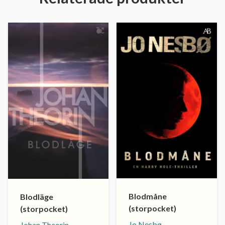
Blodmåne
Blodläge
(storpocket)
(storpocket)
Jo Nesbø
Johan Theorin