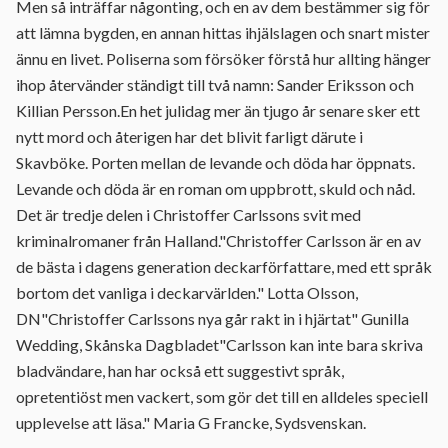
Men så inträffar någonting, och en av dem bestämmer sig för
att lämna bygden, en annan hittas ihjälslagen och snart mister
ännu en livet. Poliserna som försöker förstå hur allting hänger
ihop återvänder ständigt till två namn: Sander Eriksson och
Killian Persson.En het julidag mer än tjugo år senare sker ett
nytt mord och återigen har det blivit farligt därute i
Skavböke. Porten mellan de levande och döda har öppnats.
Levande och döda är en roman om uppbrott, skuld och nåd.
Det är tredje delen i Christoffer Carlssons svit med
kriminalromaner från Halland."Christoffer Carlsson är en av
de bästa i dagens generation deckarförfattare, med ett språk
bortom det vanliga i deckarvärlden." Lotta Olsson,
DN"Christoffer Carlssons nya går rakt in i hjärtat" Gunilla
Wedding, Skånska Dagbladet"Carlsson kan inte bara skriva
bladvändare, han har också ett suggestivt språk,
opretentiöst men vackert, som gör det till en alldeles speciell
upplevelse att läsa." Maria G Francke, Sydsvenskan.